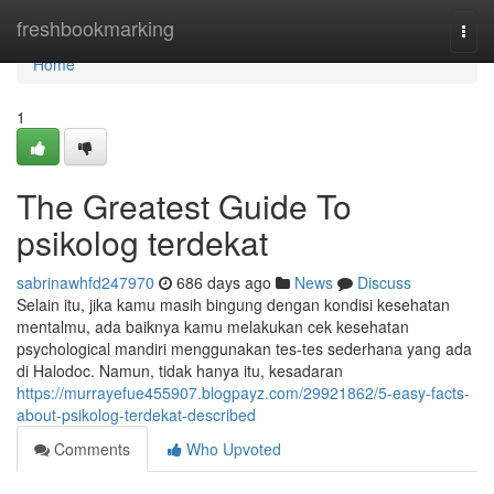
Home
freshbookmarking
Togg
navi
Home
1
The Greatest Guide To
psikolog terdekat
sabrinawhfd247970
686 days ago
News
Discuss
Selain itu, jika kamu masih bingung dengan kondisi kesehatan
mentalmu, ada baiknya kamu melakukan cek kesehatan
psychological mandiri menggunakan tes-tes sederhana yang ada
di Halodoc. Namun, tidak hanya itu, kesadaran
https://murrayefue455907.blogpayz.com/29921862/5-easy-facts-
about-psikolog-terdekat-described
Comments
Who Upvoted