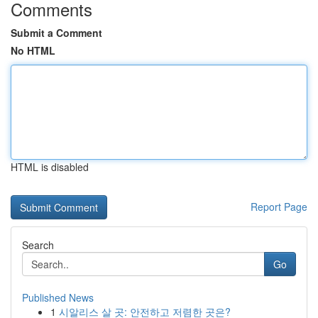
Comments
Submit a Comment
No HTML
HTML is disabled
Report Page
Search
Go
Published News
1
시알리스 살 곳: 안전하고 저렴한 곳은?