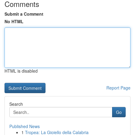
Comments
Submit a Comment
No HTML
HTML is disabled
Report Page
Search
Go
Published News
1
Tropea: La Gioiello della Calabria