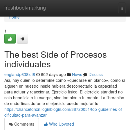
Home
freshbookmarking
Togg
navi
Home
1
The best Side of Procesos
individuales
englandp638ldt8
602 days ago
News
Discuss
Así, hay quien lo determine como «quedarse en blanco», como si
alguien en nuestro inside hubiera desconectado la capacidad
para actuar y reaccionar. Ejercicio físico: El ejercicio standard no
solo beneficia a tu cuerpo, sino también a tu mente. La liberación
de endorfinas durante el ejercicio puede mejorar tu
https://chancetqhxn.loginblogin.com/38720051/top-guidelines-of-
dificultad-para-avanzar
Comments
Who Upvoted