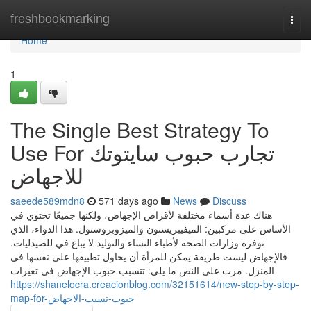
Home
freshbookmarking
Togg
navi
Home
1
The Single Best Strategy To
Use For تجارب حبوب سايتوتك
للاجهاض
saeede589mdn8
571 days ago
News
Discuss
هناك عدة أسماء مختلفة لأقراص الإجهاض، ولكنها جميعًا تحتوي في
الأساس على مركبين: الميفيبريستون والميزوبروستول. هذا الدواء، الذي
توفره وزارات الصحة لأطباء النساء والتوليد لا يباع في للصيدليات.
فالإجهاض ليست طريقة يمكن للمرأة أن يحاول تطبيقها على نفسها في
المنزل. مرت على النص ما يلي: تتسبب حبوب الإجهاض في تغيرات
https://shanelocra.creacionblog.com/32151614/new-step-by-step-
map-for-حبوب-تسبب-الاجهاض