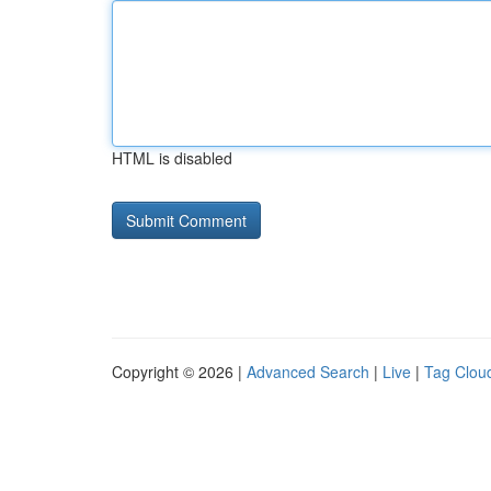
HTML is disabled
Copyright © 2026 |
Advanced Search
|
Live
|
Tag Clou