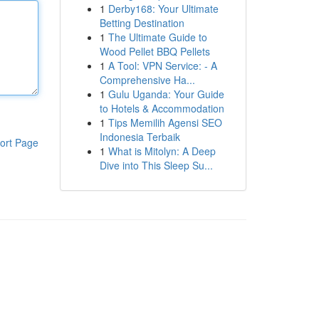
1
Derby168: Your Ultimate
Betting Destination
1
The Ultimate Guide to
Wood Pellet BBQ Pellets
1
A Tool: VPN Service: - A
Comprehensive Ha...
1
Gulu Uganda: Your Guide
to Hotels & Accommodation
1
Tips Memilih Agensi SEO
Indonesia Terbaik
ort Page
1
What is Mitolyn: A Deep
Dive into This Sleep Su...