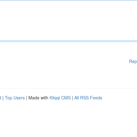
Rep
d
|
Top Users
| Made with
Kliqqi CMS
|
All RSS Feeds