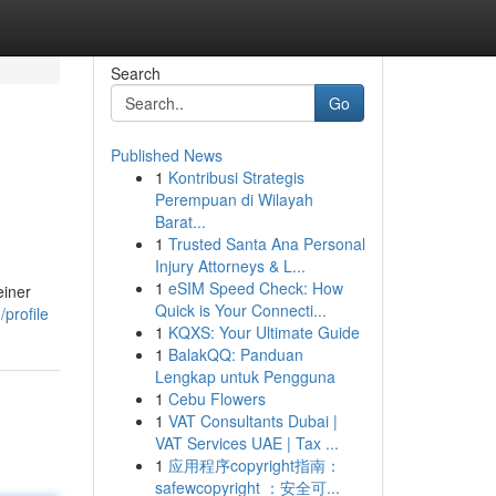
Search
Go
Published News
1
Kontribusi Strategis
Perempuan di Wilayah
Barat...
1
Trusted Santa Ana Personal
Injury Attorneys & L...
1
eSIM Speed Check: How
einer
Quick is Your Connecti...
profile
1
KQXS: Your Ultimate Guide
1
BalakQQ: Panduan
Lengkap untuk Pengguna
1
Cebu Flowers
1
VAT Consultants Dubai |
VAT Services UAE | Tax ...
1
应用程序copyright指南：
safewcopyright ：安全可...