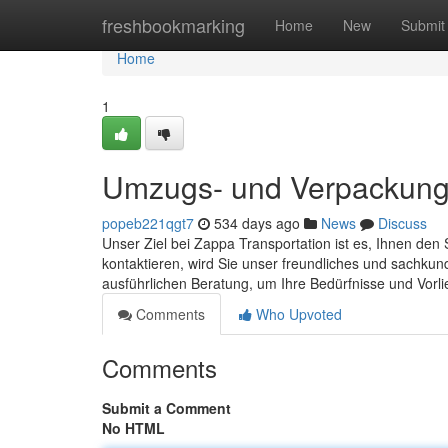
Home
freshbookmarking
Home
New
Submit
Home
1
Umzugs- und Verpackun
popeb221qgt7
534 days ago
News
Discuss
Unser Ziel bei Zappa Transportation ist es, Ihnen d
kontaktieren, wird Sie unser freundliches und sachku
ausführlichen Beratung, um Ihre Bedürfnisse und Vorl
Comments
Who Upvoted
Comments
Submit a Comment
No HTML