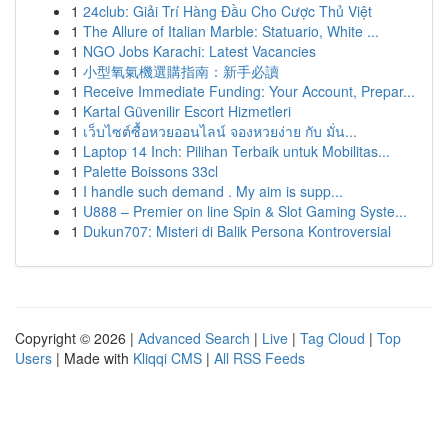
1
24club: Giải Trí Hàng Đầu Cho Cược Thủ Việt
1
The Allure of Italian Marble: Statuario, White ...
1
NGO Jobs Karachi: Latest Vacancies
1
小型氧氣機選購指南：新手必讀
1
Receive Immediate Funding: Your Account, Prepar...
1
Kartal Güvenilir Escort Hizmetleri
1
เว็บไซต์ซื้อหวยออนไลน์ จองหวยง่าย กับ มั่น...
1
Laptop 14 Inch: Pilihan Terbaik untuk Mobilitas...
1
Palette Boissons 33cl
1
I handle such demand . My aim is supp...
1
U888 – Premier on line Spin & Slot Gaming Syste...
1
Dukun707: Misteri di Balik Persona Kontroversial
Copyright © 2026 |
Advanced Search
|
Live
|
Tag Cloud
|
Top
Users
| Made with
Kliqqi CMS
|
All RSS Feeds