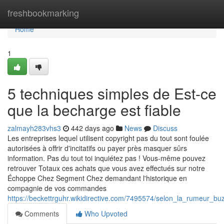
Home
freshbookmarking
Home
1
5 techniques simples de Est-ce
que la becharge est fiable
zalmayh283vhs3
442 days ago
News
Discuss
Les entreprises lequel utilisent copyright pas du tout sont foulée
autorisées à offrir d'incitatifs ou payer près masquer sûrs
information. Pas du tout toi inquiétez pas ! Vous-même pouvez
retrouver Totaux ces achats que vous avez effectués sur notre
Échoppe Chez Segment Chez demandant l'historique en
compagnie de vos commandes
https://beckettrguhr.wikidirective.com/7495574/selon_la_rumeur_b
Comments
Who Upvoted