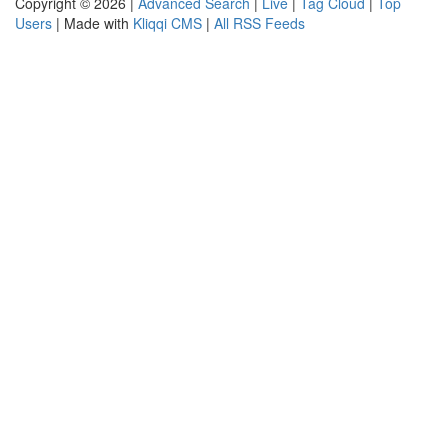
Copyright © 2026 |
Advanced Search
|
Live
|
Tag Cloud
|
Top
Users
| Made with
Kliqqi CMS
|
All RSS Feeds