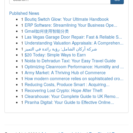
Published News
1
Boutiq Switch Glow: Your Ultimate Handbook
1
ERP Software: Streamlining Your Business Ope...
1
Gmail如何使用智能分类
1
Las Vegas Garage Door Repair: Fast & Reliable S...
1
Understanding Valuation Appraisals: A Comprehen...
1
شركة أركان الشامل: رؤية رائدة في التميز
1
$20 Today: Simple Ways to Earn
1
Noida to Dehradun Taxi: Your Easy Travel Guide
1
Optimizing Cleanroom Performance: Humidity and ...
1
Army Market: A Thriving Hub of Commerce
1
How modern commerce relies on sophisticated cro...
1
Reducing Costs, Produce Smart : Acquiring...
1
Recovering Lost Crypto: Hope After Theft
1
Clearahouse: Your Complete Guide to UK Remo...
1
Piranha Digital: Your Guide to Effective Online...