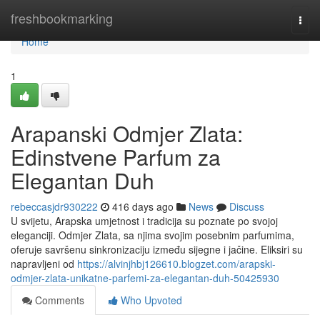
Home
freshbookmarking
Togg
navi
Home
1
Arapanski Odmjer Zlata:
Edinstvene Parfum za
Elegantan Duh
rebeccasjdr930222
416 days ago
News
Discuss
U svijetu, Arapska umjetnost i tradicija su poznate po svojoj
eleganciji. Odmjer Zlata, sa njima svojim posebnim parfumima,
oferuje savršenu sinkronizaciju između sijegne i jačine. Eliksiri su
napravljeni od
https://alvinjhbj126610.blogzet.com/arapski-
odmjer-zlata-unikatne-parfemi-za-elegantan-duh-50425930
Comments
Who Upvoted