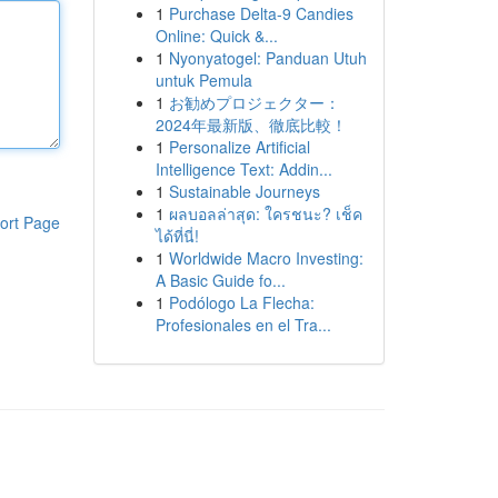
1
Purchase Delta-9 Candies
Online: Quick &...
1
Nyonyatogel: Panduan Utuh
untuk Pemula
1
お勧めプロジェクター：
2024年最新版、徹底比較！
1
Personalize Artificial
Intelligence Text: Addin...
1
Sustainable Journeys
1
ผลบอลล่าสุด: ใครชนะ? เช็ค
ort Page
ได้ที่นี่!
1
Worldwide Macro Investing:
A Basic Guide fo...
1
Podólogo La Flecha:
Profesionales en el Tra...