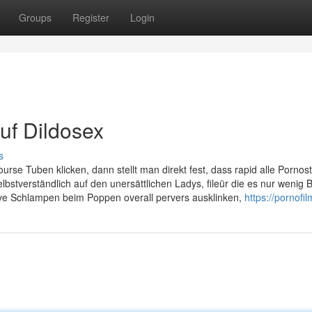
Groups
Register
Login
uf Dildosex
s
rse Tuben klicken, dann stellt man direkt fest, dass rapid alle Pornost
selbstverständlich auf den unersättlichen Ladys, fileür die es nur wenig
ive Schlampen beim Poppen overall pervers ausklinken,
https://pornofil