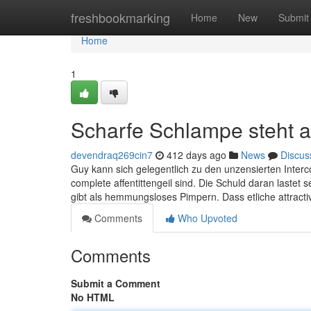
Home
freshbookmarking
Home
New
Submit
Home
1
Scharfe Schlampe steht a
devendraq269cin7
412 days ago
News
Discus
Guy kann sich gelegentlich zu den unzensierten Intercou
complete affentittengeil sind. Die Schuld daran lastet 
gibt als hemmungsloses Pimpern. Dass etliche attract
Comments
Who Upvoted
Comments
Submit a Comment
No HTML