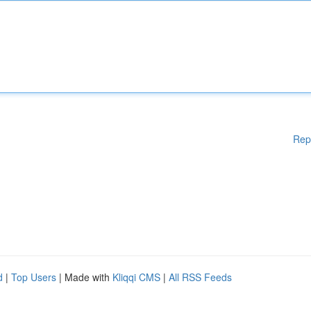
Rep
d
|
Top Users
| Made with
Kliqqi CMS
|
All RSS Feeds