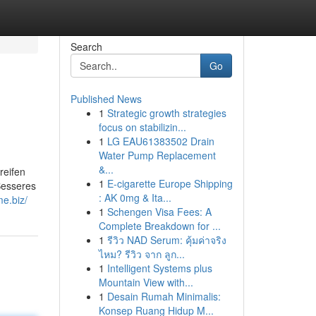
Search
Go
Published News
1
Strategic growth strategies
focus on stabilizin...
1
LG EAU61383502 Drain
Water Pump Replacement
&...
reifen
1
E-cigarette Europe Shipping
 Besseres
: AK 0mg & Ita...
me.biz/
1
Schengen Visa Fees: A
Complete Breakdown for ...
1
รีวิว NAD Serum: คุ้มค่าจริง
ไหม? รีวิว จาก ลูก...
1
Intelligent Systems plus
Mountain View with...
1
Desain Rumah Minimalis:
Konsep Ruang Hidup M...