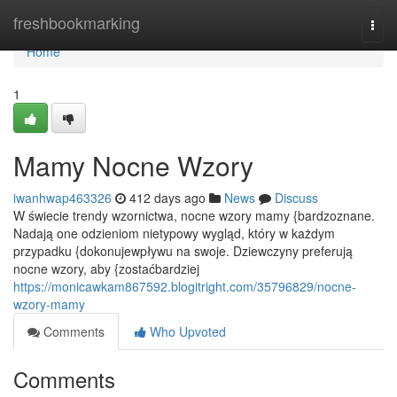
Home
freshbookmarking
Togg
navi
Home
1
Mamy Nocne Wzory
iwanhwap463326
412 days ago
News
Discuss
W świecie trendy wzornictwa, nocne wzory mamy {bardzoznane.
Nadają one odzieniom nietypowy wygląd, który w każdym
przypadku {dokonujewpływu na swoje. Dziewczyny preferują
nocne wzory, aby {zostaćbardziej
https://monicawkam867592.blogitright.com/35796829/nocne-
wzory-mamy
Comments
Who Upvoted
Comments