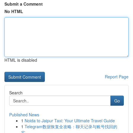
Submit a Comment
No HTML
HTML is disabled
Report Page
Search
Go
Published News
1
Noida to Jaipur Taxi: Your Ultimate Travel Guide
1
Telegram数据恢复全攻略：聊天记录与账号找回的
实...