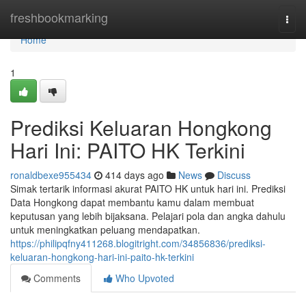
Home
freshbookmarking
Togg
navi
Home
1
Prediksi Keluaran Hongkong
Hari Ini: PAITO HK Terkini
ronaldbexe955434
414 days ago
News
Discuss
Simak tertarik informasi akurat PAITO HK untuk hari ini. Prediksi
Data Hongkong dapat membantu kamu dalam membuat
keputusan yang lebih bijaksana. Pelajari pola dan angka dahulu
untuk meningkatkan peluang mendapatkan.
https://philipqfny411268.blogitright.com/34856836/prediksi-
keluaran-hongkong-hari-ini-paito-hk-terkini
Comments
Who Upvoted