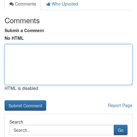
Comments
Who Upvoted
Comments
Submit a Comment
No HTML
HTML is disabled
Report Page
Search
Go