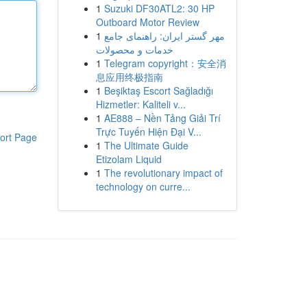
1
Suzuki DF30ATL2: 30 HP
Outboard Motor Review
1
مهر گستر ایران: راهنمای جامع
خدمات و محصولات
1
Telegram copyright：安全消
息应用终极指南
1
Beşiktaş Escort Sağladığı
Hizmetler: Kaliteli v...
1
AE888 – Nền Tảng Giải Trí
Trực Tuyến Hiện Đại V...
ort Page
1
The Ultimate Guide
Etizolam Liquid
1
The revolutionary impact of
technology on curre...