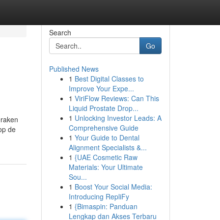
Search
Go
Published News
1
Best Digital Classes to
Improve Your Expe...
1
ViriFlow Reviews: Can This
Liquid Prostate Drop...
1
Unlocking Investor Leads: A
eraken
Comprehensive Guide
op de
1
Your Guide to Dental
Alignment Specialists &...
1
{UAE Cosmetic Raw
Materials: Your Ultimate
Sou...
1
Boost Your Social Media:
Introducing RepliFy
1
{Bimaspin: Panduan
Lengkap dan Akses Terbaru