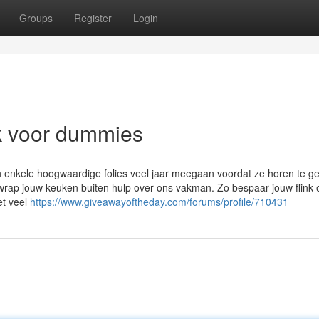
Groups
Register
Login
k voor dummies
 enkele hoogwaardige folies veel jaar meegaan voordat ze horen te g
n wrap jouw keuken buiten hulp over ons vakman. Zo bespaar jouw flink 
et veel
https://www.giveawayoftheday.com/forums/profile/710431