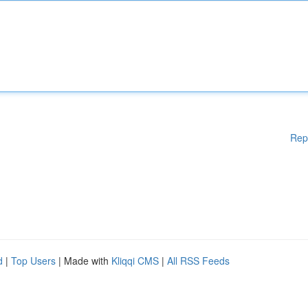
Rep
d
|
Top Users
| Made with
Kliqqi CMS
|
All RSS Feeds