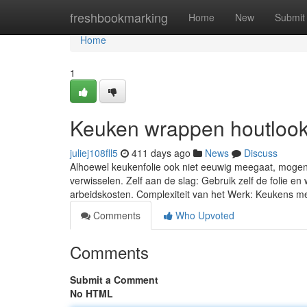
Home
freshbookmarking
Home
New
Submit
Home
1
Keuken wrappen houtloo
juliej108fll5
411 days ago
News
Discuss
Alhoewel keukenfolie ook niet eeuwig meegaat, mogen
verwisselen. Zelf aan de slag: Gebruik zelf de folie e
arbeidskosten. Complexiteit van het Werk: Keukens m
Comments
Who Upvoted
Comments
Submit a Comment
No HTML