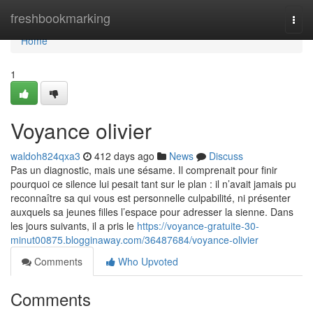
Home
freshbookmarking
Togg
navi
Home
1
Voyance olivier
waldoh824qxa3
412 days ago
News
Discuss
Pas un diagnostic, mais une sésame. Il comprenait pour finir
pourquoi ce silence lui pesait tant sur le plan : il n’avait jamais pu
reconnaître sa qui vous est personnelle culpabilité, ni présenter
auxquels sa jeunes filles l’espace pour adresser la sienne. Dans
les jours suivants, il a pris le
https://voyance-gratuite-30-
minut00875.blogginaway.com/36487684/voyance-olivier
Comments
Who Upvoted
Comments