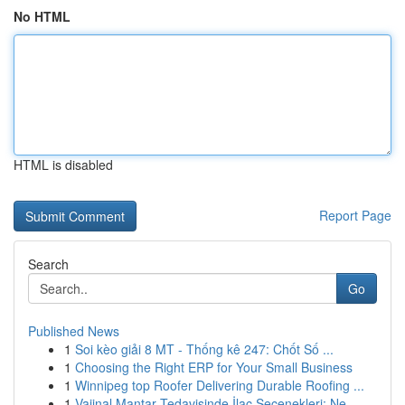
No HTML
HTML is disabled
Report Page
Search
Go
Published News
1
Soi kèo giải 8 MT - Thống kê 247: Chốt Số ...
1
Choosing the Right ERP for Your Small Business
1
Winnipeg top Roofer Delivering Durable Roofing ...
1
Vajinal Mantar Tedavisinde İlaç Seçenekleri: Ne...