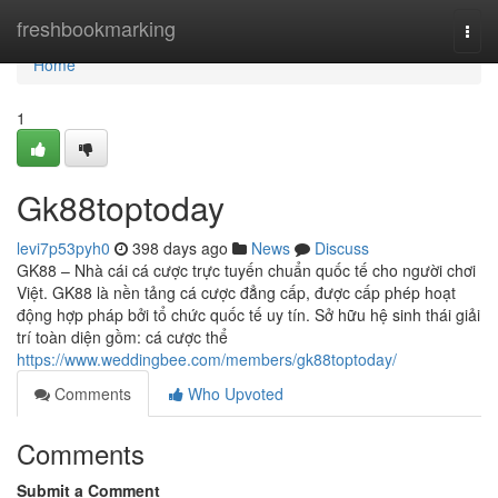
Home
freshbookmarking
Togg
navi
Home
1
Gk88toptoday
levi7p53pyh0
398 days ago
News
Discuss
GK88 – Nhà cái cá cược trực tuyến chuẩn quốc tế cho người chơi
Việt. GK88 là nền tảng cá cược đẳng cấp, được cấp phép hoạt
động hợp pháp bởi tổ chức quốc tế uy tín. Sở hữu hệ sinh thái giải
trí toàn diện gồm: cá cược thể
https://www.weddingbee.com/members/gk88toptoday/
Comments
Who Upvoted
Comments
Submit a Comment