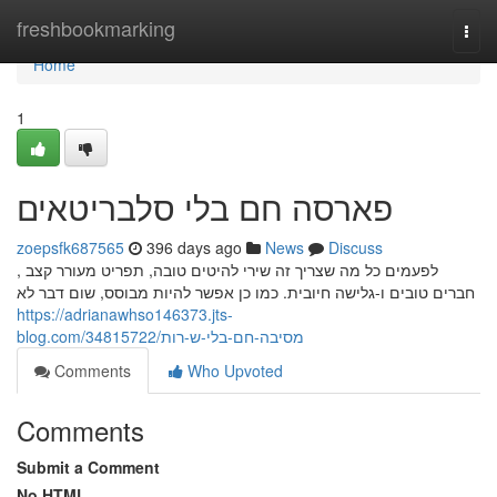
Home
freshbookmarking
Togg
navi
Home
1
פארסה חם בלי סלבריטאים
zoepsfk687565
396 days ago
News
Discuss
לפעמים כל מה שצריך זה שירי להיטים טובה, תפריט מעורר קצב ,
חברים טובים ו-גלישה חיובית. כמו כן אפשר להיות מבוסס, שום דבר לא
https://adrianawhso146373.jts-
blog.com/34815722/מסיבה-חם-בלי-ש-רות
Comments
Who Upvoted
Comments
Submit a Comment
No HTML