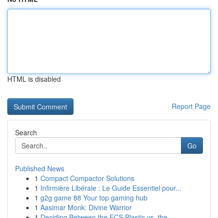
HTML is disabled
Report Page
Search
Go
Published News
1
Compact Compactor Solutions
1
Infirmière Libérale : Le Guide Essentiel pour...
1
g2g game 88 Your top gaming hub
1
Aasimar Monk: Divine Warrior
1
Deciding Between the ECS Plastic vs. the ...