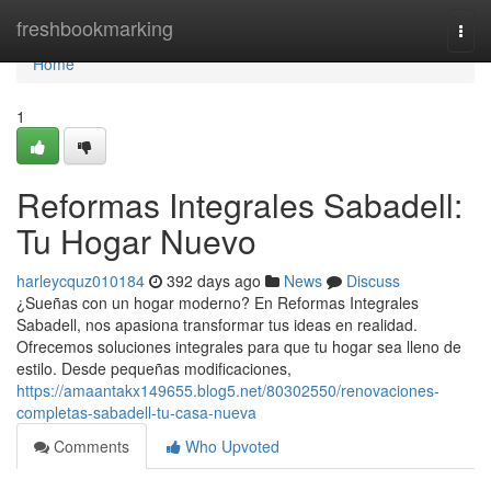
Home
freshbookmarking
Togg
navi
Home
1
Reformas Integrales Sabadell:
Tu Hogar Nuevo
harleycquz010184
392 days ago
News
Discuss
¿Sueñas con un hogar moderno? En Reformas Integrales
Sabadell, nos apasiona transformar tus ideas en realidad.
Ofrecemos soluciones integrales para que tu hogar sea lleno de
estilo. Desde pequeñas modificaciones,
https://amaantakx149655.blog5.net/80302550/renovaciones-
completas-sabadell-tu-casa-nueva
Comments
Who Upvoted