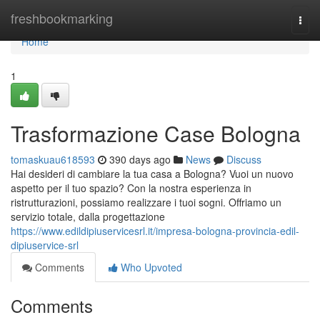
Home
freshbookmarking
Togg
navi
Home
1
Trasformazione Case Bologna
tomaskuau618593
390 days ago
News
Discuss
Hai desideri di cambiare la tua casa a Bologna? Vuoi un nuovo
aspetto per il tuo spazio? Con la nostra esperienza in
ristrutturazioni, possiamo realizzare i tuoi sogni. Offriamo un
servizio totale, dalla progettazione
https://www.edildipiuservicesrl.it/impresa-bologna-provincia-edil-
dipiuservice-srl
Comments
Who Upvoted
Comments