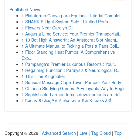
Published News
1
Plataforma Canva para Equipes: Tutorial Complet...
1
SHARK P Light System Sale : Limited Perio...
1
Flowers Near Carolyn Dr
1
Augusta Limo Service: Your Premier Transportati...
1
10 Bet High Ainsworth: An Aristocrat Slot Machi...
1
A Ultimate Manual to Picking a Pots & Pans Coll...
1
Floor Standing Heat Pumps: A Comprehensive
Exp...
1
Pampanga's Premier Luxurious Resorts : Your...
1
Regaining Function : Paralysis & Neurological R...
1
This: The Kingmaker
1
Sensual Massage Cape Town: Pamper Your Body
1
Chinese Studying Games: A Enjoyable Way to Begin
1
Sophisticated armed forces developments are dri...
1
กิจการ ธิงค์คลูซิฟ จำกัด: ความคิดสร้างสรรค์ ที่...
Copyright © 2026 |
Advanced Search
|
Live
|
Tag Cloud
|
Top