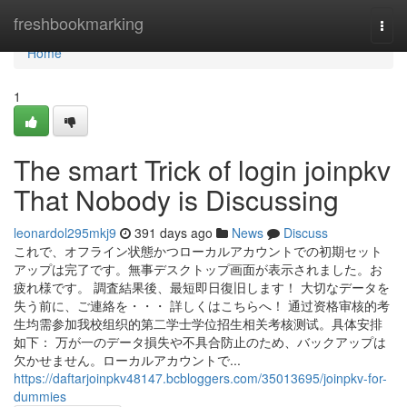
Home
freshbookmarking
Togg
navi
Home
1
The smart Trick of login joinpkv
That Nobody is Discussing
leonardol295mkj9
391 days ago
News
Discuss
これで、オフライン状態かつローカルアカウントでの初期セット
アップは完了です。無事デスクトップ画面が表示されました。お
疲れ様です。 調査結果後、最短即日復旧します！ 大切なデータを
失う前に、ご連絡を・・・ 詳しくはこちらへ！ 通过资格审核的考
生均需参加我校组织的第二学士学位招生相关考核测试。具体安排
如下： 万が一のデータ損失や不具合防止のため、バックアップは
欠かせません。ローカルアカウントで...
https://daftarjoinpkv48147.bcbloggers.com/35013695/joinpkv-for-
dummies