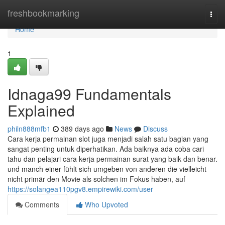
Home
freshbookmarking
Togg
navi
Home
1
Idnaga99 Fundamentals
Explained
philn888mfb1
389 days ago
News
Discuss
Cara kerja permainan slot juga menjadi salah satu bagian yang
sangat penting untuk diperhatikan. Ada baiknya ada coba cari
tahu dan pelajari cara kerja permainan surat yang baik dan benar.
und manch einer fühlt sich umgeben von anderen die vielleicht
nicht primär den Movie als solchen im Fokus haben, auf
https://solangea110pgv8.empirewiki.com/user
Comments
Who Upvoted