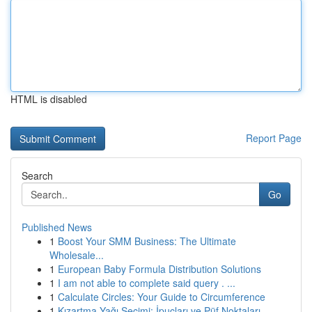
HTML is disabled
Report Page
Search
Go
Published News
1
Boost Your SMM Business: The Ultimate
Wholesale...
1
European Baby Formula Distribution Solutions
1
I am not able to complete said query . ...
1
Calculate Circles: Your Guide to Circumference
1
Kızartma Yağı Seçimi: İpuçları ve Püf Noktaları