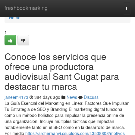
Home
freshbookmarking
Togg
navi
Home
1
Conoce los servicios que
ofrece una productora
audiovisual Sant Cugat para
destacar tu marca
janeem4173
384 days ago
News
Discuss
La Guía Esencial del Marketing en Línea: Factores Que Impulsan
Tu Estrategia de SEO y Branding El marketing digital funciona
como un método holístico para impulsar la presencia online de
una organización. Incluye múltiples tácticas que impactan
notablemente tanto en el SEO como en la desarrollo de marca.
Por medio
https://archeraanyi.csublogs.com/43538808/motivos-