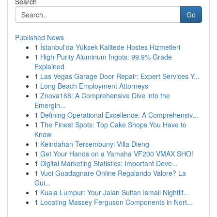
Search
Go
Published News
1
İstanbul'da Yüksek Kalitede Hostes Hizmetleri
1
High-Purity Aluminum Ingots: 99.9% Grade
Explained
1
Las Vegas Garage Door Repair: Expert Services Y...
1
Long Beach Employment Attorneys
1
Znova168: A Comprehensive Dive into the
Emergin...
1
Defining Operational Excellence: A Comprehensiv...
1
The Finest Spots: Top Cake Shops You Have to
Know
1
Keindahan Tersembunyi Villa Dieng
1
Get Your Hands on a Yamaha VF200 VMAX SHO!
1
Digital Marketing Statistics: Important Deve...
1
Vuoi Guadagnare Online Regalando Valore? La
Gui...
1
Kuala Lumpur: Your Jalan Sultan Ismail Nightlif...
1
Locating Massey Ferguson Components in Nort...