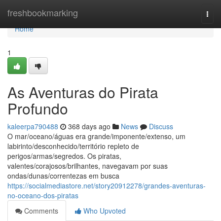
Home
freshbookmarking
Togg
navi
Home
1
As Aventuras do Pirata
Profundo
kaleerpa790488
368 days ago
News
Discuss
O mar/oceano/águas era grande/imponente/extenso, um
labirinto/desconhecido/território repleto de
perigos/armas/segredos. Os piratas,
valentes/corajosos/brilhantes, navegavam por suas
ondas/dunas/correntezas em busca
https://socialmediastore.net/story20912278/grandes-aventuras-
no-oceano-dos-piratas
Comments
Who Upvoted