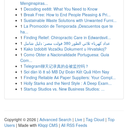
Menginspiras...
1
Decoding ee88: What You Need to Know
1
Break Free: How to End People Pleasing & Pri...
1
Sustainable Waste Solutions with Unwanted Furni...
1
La Promoción de Temporada ¡Descuentos que te
ha...
1
Finding Relief: Chiropractic Care in Edwardsvil...
1
عداد كهرباء ثلاثي الطور 380 فولت مصر: دليل شامل
1
Kako Izdobiti Vozačku Dokument u Hrvatskoj?
1
Como Obter a Nacionalidade Portuguesa: Guia
Com...
1
Telegram聊天记录真的会被监控吗？
1
Soi dàn lô 8 số MB Dự Đoán Kết Quả Hôm Nay
1
Finding Reliable A4 Paper Suppliers: Your Compl...
1
Holly Starks and the Nerd Style : A Deep Exam...
1
Startup Studios vs. New Business Studios: ...
Copyright © 2026 |
Advanced Search
|
Live
|
Tag Cloud
|
Top
Users
| Made with
Kliqqi CMS
|
All RSS Feeds