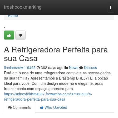
Home
freshbookmarking
Togg
navi
Home
1
A Refrigeradora Perfeita para
sua Casa
finniansrdw119495
362 days ago
News
Discuss
Está em busca de uma refrigeradora completa as necessidades
da sua família? Apresentamos a Brastemp BRE57FE, a opção
ideal para você! Com um design moderno e elegante, essa
freezer conta com espaço generoso para
https://sidneyfdkf954987.frewwebs.com/37180503/a-
refrigeradora-perfeita-para-sua-casa
Comments
Who Upvoted