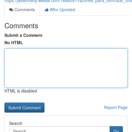
https://jaidenuehjl.wikissl.com/1666091/razones_para_contratar_
Comments
Who Upvoted
Comments
Submit a Comment
No HTML
HTML is disabled
Report Page
Search
Go