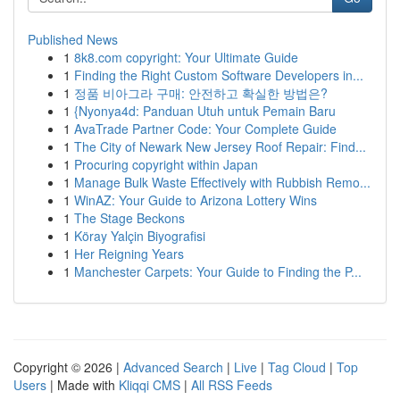
Published News
1
8k8.com copyright: Your Ultimate Guide
1
Finding the Right Custom Software Developers in...
1
정품 비아그라 구매: 안전하고 확실한 방법은?
1
{Nyonya4d: Panduan Utuh untuk Pemain Baru
1
AvaTrade Partner Code: Your Complete Guide
1
The City of Newark New Jersey Roof Repair: Find...
1
Procuring copyright within Japan
1
Manage Bulk Waste Effectively with Rubbish Remo...
1
WinAZ: Your Guide to Arizona Lottery Wins
1
The Stage Beckons
1
Köray Yalçin Biyografisi
1
Her Reigning Years
1
Manchester Carpets: Your Guide to Finding the P...
Copyright © 2026 |
Advanced Search
|
Live
|
Tag Cloud
|
Top
Users
| Made with
Kliqqi CMS
|
All RSS Feeds