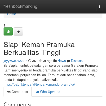
Home
freshbookmarking
Togg
navi
Home
1
Siap! Kemah Pramuka
Berkualitas Tinggi
jayywwe765308
361 days ago
News
Discuss
Bersiaplah untuk petualangan seru bersama Gerakan Pramuka!
Kami menyediakan tenda pramuka berkualitas tinggi yang siap
menemani perjalanan kalian. Terbuat dari bahan tahan lama,
tenda ini dapat menyelamatkan kalian
https://pabriktenda.id/tenda-komando-pramuka/
Comments
Who Upvoted
Comments