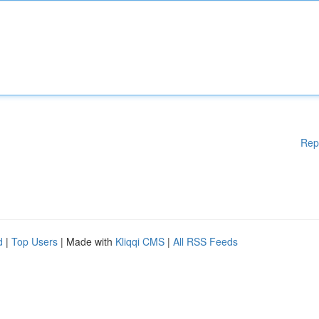
Rep
d
|
Top Users
| Made with
Kliqqi CMS
|
All RSS Feeds