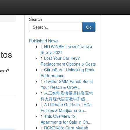
Search
Go
Published News
1
HITWINBET: ทางเข้าล่าสุด
tos
อัปเดต 2024
1
Lost Your Car Key?
Replacement Options & Costs
1
CitrusBurn: Unlocking Peak
sero?
Performance
1
{Twitter SMM Panel: Boost
Your Reach & Grow ...
1
人工智能及海量语料资源怎
样支撑现代语言教学升级...
1
A Ultimate Guide to THCa
Edibles & Marijuana Gu...
1
This Overview to
Apartments for Sale in Ch...
1
ROKOK88: Cara Mudah