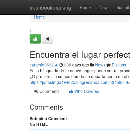
Home
freshbookmarking
Home
New
Submit
Home
1
Encuentra el lugar perfe
cararslq853260
335 days ago
News
Discuss
En la búsqueda de tu nuevo hogar puede ser un proces
¿O prefieres la comodidad de un departamento en el 
https://jonastmgd494625.blogrenanda.com/43459844/d
Comments
Who Upvoted
Comments
Submit a Comment
No HTML