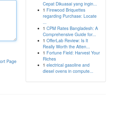
Cepat Dikuasai yang ingin...
1
Firewood Briquettes
regarding Purchase: Locate
...
1
CPM Rates Bangladesh: A
Comprehensive Guide for...
1
OfferLab Review: Is It
Really Worth the Atten...
1
Fortune Field: Harvest Your
Riches
ort Page
1
electrical gasoline and
diesel ovens in compute...