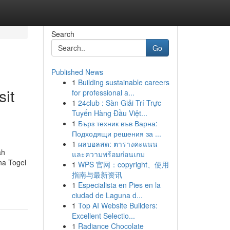
Search
Go
Published News
1
Building sustainable careers
it
for professional a...
1
24club : Sàn Giải Trí Trực
Tuyến Hàng Đầu Việt...
1
Бърз техник във Варна:
Подходящи решения за ...
1
ผลบอลสด: ตารางคะแนน
ah
และความพร้อมก่อนเกม
na Togel
1
WPS 官网：copyright、使用
指南与最新资讯
1
Especialista en Pies en la
ciudad de Laguna d...
1
Top AI Website Builders:
Excellent Selectio...
1
Radiance Chocolate