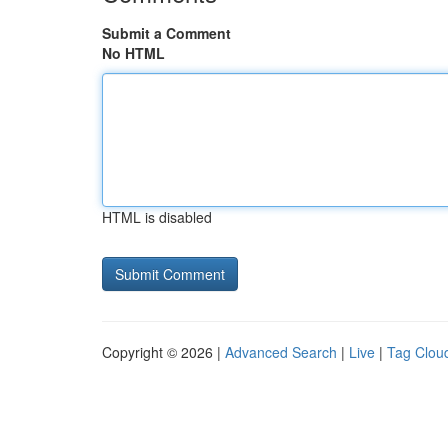
Submit a Comment
No HTML
HTML is disabled
Copyright © 2026 |
Advanced Search
|
Live
|
Tag Clou