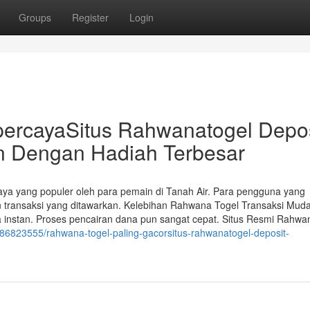
Groups
Register
Login
percayaSitus Rahwanatogel Depos
n Dengan Hadiah Terbesar
aya yang populer oleh para pemain di Tanah Air. Para pengguna yang
 transaksi yang ditawarkan. Kelebihan Rahwana Togel Transaksi Mud
 instan. Proses pencairan dana pun sangat cepat. Situs Resmi Rahwa
/86823555/rahwana-togel-paling-gacorsitus-rahwanatogel-deposit-