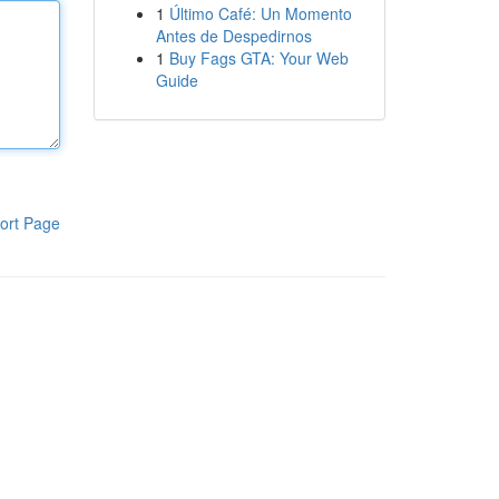
1
Último Café: Un Momento
Antes de Despedirnos
1
Buy Fags GTA: Your Web
Guide
ort Page