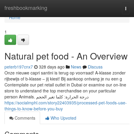
Home
freshbookmarking
Togg
navi
Home
1
Natural pet food - An Overview
peterb197cnx7
328 days ago
News
Discuss
Onze nieuwe capri santini is terug op voorraad! A-klasse zonder
rijbewijs of b-klasse – jij kiest! Bij aankoop ontvang je nu een g
Contemplate our pet retail outlet in Dubai or examine our on-line
store to understand the top merchandise on your particular
person Animals. درجة الحرارة: كلما تغير الحجم
https://socialmphl.com/story22403935/processed-pet-foods-uae-
things-to-know-before-you-buy
Comments
Who Upvoted
Comments