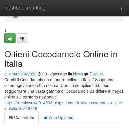
Home
freshbookmarking
Togg
navi
Home
1
Ottieni Cocodamolo Online in
Italia
elijahanvb606390
331 days ago
News
Discuss
Cerchi il Cocodamolo da ottenere online in Italia? Scopriamo
come agevolare la tua ricerca. Con un semplice click, puoi
soggiornare una vasta gamma di Cocodamolo da differenti negozi
online sul territorio nazionale.
https://ronaldwuwg914093.blogzet.com/trova-cocodamolo-online-
in-italia-51818718
Comments
Who Upvoted