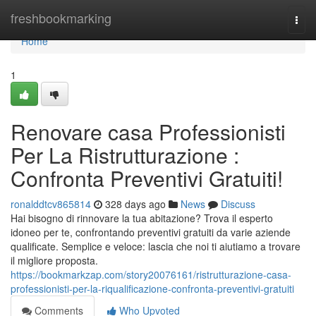
Home
freshbookmarking
Togg
navi
Home
1
Renovare casa Professionisti
Per La Ristrutturazione :
Confronta Preventivi Gratuiti!
ronalddtcv865814
328 days ago
News
Discuss
Hai bisogno di rinnovare la tua abitazione? Trova il esperto
idoneo per te, confrontando preventivi gratuiti da varie aziende
qualificate. Semplice e veloce: lascia che noi ti aiutiamo a trovare
il migliore proposta.
https://bookmarkzap.com/story20076161/ristrutturazione-casa-
professionisti-per-la-riqualificazione-confronta-preventivi-gratuiti
Comments
Who Upvoted