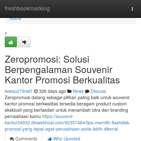
Home
freshbookmarking
Togg
navi
Home
1
Zeropromosi: Solusi
Berpengalaman Souvenir
Kantor Promosi Berkualitas
lewiso279rwl1
326 days ago
News
Discuss
Zeropromosi datang sebagai pilihan paling baik untuk souvenir
kantor promosi berkwalitas tersedia beragam product custom
eksklusif yang berfaedah untuk menambah citra dan branding
perusahaan kamu
https://souvenir-
kantor34932.diowebhost.com/92357464/tips-memilih-flashdisk-
promosi-yang-tepat-agar-perusahaan-anda-lebih-dikenal
Comments
Who Upvoted