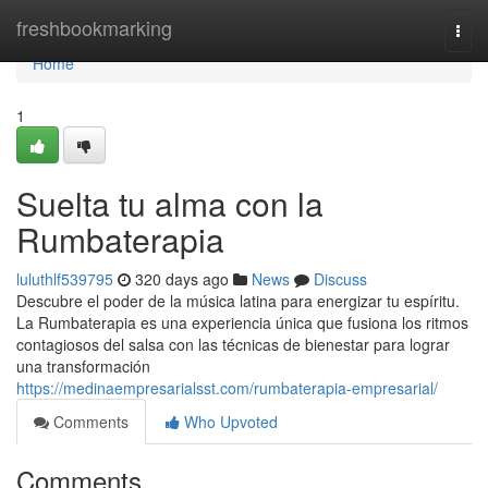
Home
freshbookmarking
Togg
navi
Home
1
Suelta tu alma con la
Rumbaterapia
luluthlf539795
320 days ago
News
Discuss
Descubre el poder de la música latina para energizar tu espíritu.
La Rumbaterapia es una experiencia única que fusiona los ritmos
contagiosos del salsa con las técnicas de bienestar para lograr
una transformación
https://medinaempresarialsst.com/rumbaterapia-empresarial/
Comments
Who Upvoted
Comments