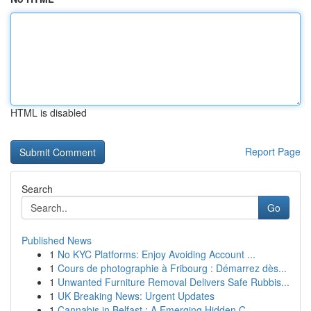
HTML is disabled
Report Page
Search
Go
Published News
1
No KYC Platforms: Enjoy Avoiding Account ...
1
Cours de photographie à Fribourg : Démarrez dès...
1
Unwanted Furniture Removal Delivers Safe Rubbis...
1
UK Breaking News: Urgent Updates
1
Cannabis in Belfast : A Emerging Hidden C...