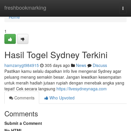
Home
freshbookmarking
Togg
navi
Home
1
Hasil Togel Sydney Terkini
hamzanygt984915
305 days ago
News
Discuss
Pastikan kamu selalu dapatkan info live mengenai Sydney agar
peluang menang semakin besar. Jangan lewatkan kesempatan
untuk meraih hadiah jutaan rupiah dengan menebak angka yang
tepat! Cek secara langsung
https://livesydneynaga.com
Comments
Who Upvoted
Comments
Submit a Comment
No HTML