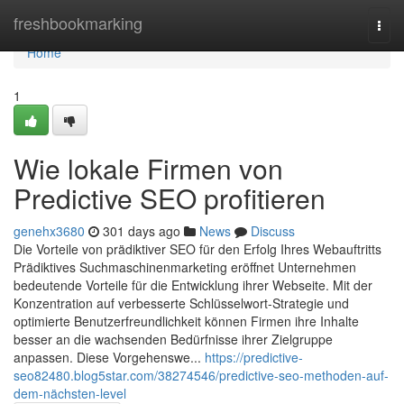
Home
freshbookmarking
Togg
navi
Home
1
Wie lokale Firmen von
Predictive SEO profitieren
genehx3680
301 days ago
News
Discuss
Die Vorteile von prädiktiver SEO für den Erfolg Ihres Webauftritts
Prädiktives Suchmaschinenmarketing eröffnet Unternehmen
bedeutende Vorteile für die Entwicklung ihrer Webseite. Mit der
Konzentration auf verbesserte Schlüsselwort-Strategie und
optimierte Benutzerfreundlichkeit können Firmen ihre Inhalte
besser an die wachsenden Bedürfnisse ihrer Zielgruppe
anpassen. Diese Vorgehenswe...
https://predictive-
seo82480.blog5star.com/38274546/predictive-seo-methoden-auf-
dem-nächsten-level