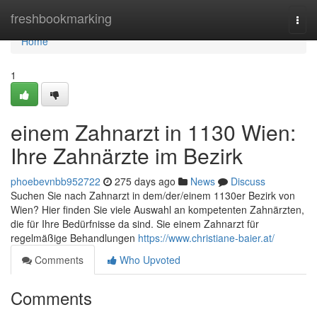
Home
freshbookmarking
Togg
navi
Home
1
einem Zahnarzt in 1130 Wien:
Ihre Zahnärzte im Bezirk
phoebevnbb952722
275 days ago
News
Discuss
Suchen Sie nach Zahnarzt in dem/der/einem 1130er Bezirk von
Wien? Hier finden Sie viele Auswahl an kompetenten Zahnärzten,
die für Ihre Bedürfnisse da sind. Sie einem Zahnarzt für
regelmäßige Behandlungen
https://www.christiane-baier.at/
Comments
Who Upvoted
Comments