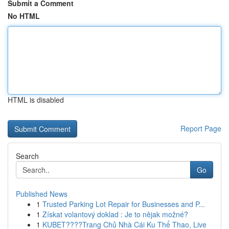
Submit a Comment
No HTML
HTML is disabled
Report Page
Search
Go
Published News
1
Trusted Parking Lot Repair for Businesses and P...
1
Získat volantový doklad : Je to nějak možné?
1
KUBET????️Trang Chủ Nhà Cái Ku Thể Thao, Live