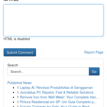
HTML is disabled
Report Page
Search
Go
Published News
1
Laptop AI: Revolusi Produktivitas di Genggaman
1
Joondalup PC Repairs: Fast & Reliable Solutions
1
Remove Iron from Well Water: Your Complete Han...
1
Pintura Residencial em SP: Um Guia Completo p...
1
Sulcata Tortoises for Sale: Your Guide to Bred ...