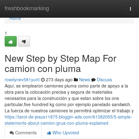
Home
freshbookmarking
Togg
navi
Home
1
New Step by Step Map For
camion con pluma
roselynev581yur0
273 days ago
News
Discuss
Aquí, se emplearon camiones pluma como parte de apoyo a la
obra para la colocación precisa y segura de materiales
necesarios para la construcción y que estan sobre los one
particular.five hundred kg como por ejemplo panelado sandwich.
La fuerza de nuestros camiones te permitirá optimizar el trabajo y
https://tarot-de-jesus11875.bloggin-ads.com/61382055/5-simple-
statements-about-camion-grua-con-pluma-explained
Comments
Who Upvoted