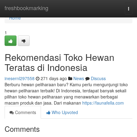
Home
freshbookmarking
Togg
navi
Home
1
Rekomendasi Toko Hewan
Teratas di Indonesia
inesernl297558
271 days ago
News
Discuss
Berburu hewan peliharaan baru? Kamu perlu mengunjungi toko
hewan peliharaan terbaik! Di Indonesia, terdapat banyak sekali
pilihan toko hewan peliharaan yang menawarkan berbagai
macam produk dan jasa. Dari makanan
https://faunafella.com
Comments
Who Upvoted
Comments