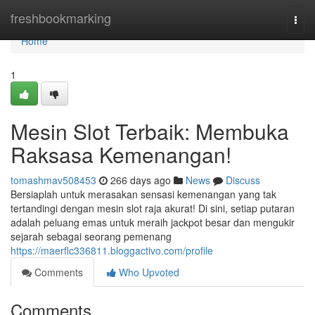
Home
freshbookmarking
Togg
navi
Home
1
Mesin Slot Terbaik: Membuka
Raksasa Kemenangan!
tomashmav508453
266 days ago
News
Discuss
Bersiaplah untuk merasakan sensasi kemenangan yang tak
tertandingi dengan mesin slot raja akurat! Di sini, setiap putaran
adalah peluang emas untuk meraih jackpot besar dan mengukir
sejarah sebagai seorang pemenang
https://maerflc336811.bloggactivo.com/profile
Comments
Who Upvoted
Comments