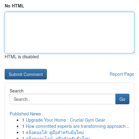
No HTML
HTML is disabled
Report Page
Search
Go
Published News
1
Upgrade Your Home : Crucial Gym Gear
1
How committed experts are transforming approach...
1
สล็อตออโต้: คู่มือสำหรับมือใหม่
1
สล็อตออนไลน์: คู่มือสำหรับมือใหม่