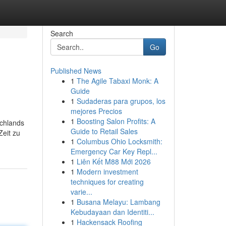
Search
Go
Published News
1
The Agile Tabaxi Monk: A
Guide
1
Sudaderas para grupos, los
mejores Precios
1
Boosting Salon Profits: A
schlands
Guide to Retail Sales
Zeit zu
1
Columbus Ohio Locksmith:
Emergency Car Key Repl...
1
Liên Kết M88 Mới 2026
1
Modern investment
techniques for creating
varie...
1
Busana Melayu: Lambang
Kebudayaan dan Identiti...
1
Hackensack Roofing