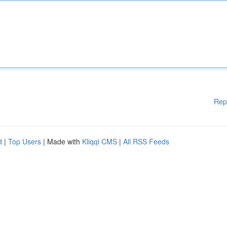
Rep
d
|
Top Users
| Made with
Kliqqi CMS
|
All RSS Feeds