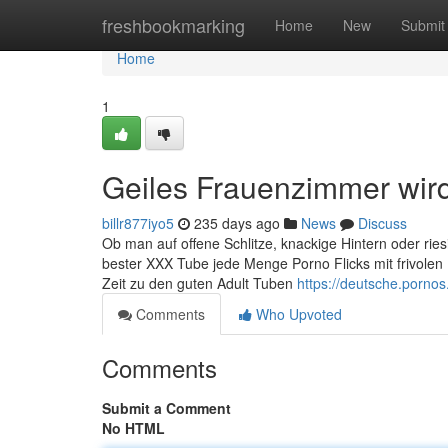
Home
freshbookmarking
Home
New
Submit
Home
1
Geiles Frauenzimmer wir
billr877iyo5
235 days ago
News
Discuss
Ob man auf offene Schlitze, knackige Hintern oder riesi
bester XXX Tube jede Menge Porno Flicks mit frivolen F
Zeit zu den guten Adult Tuben
https://deutsche.pornos
Comments
Who Upvoted
Comments
Submit a Comment
No HTML