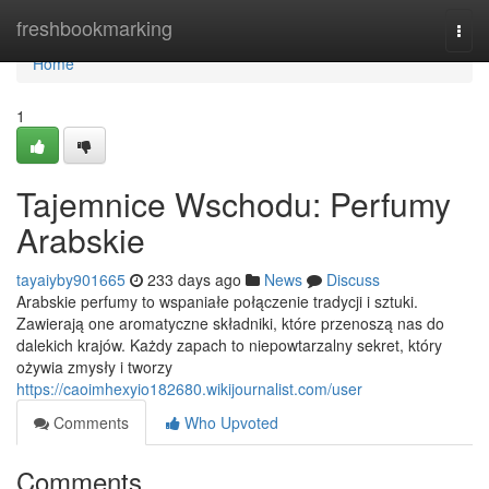
Home
freshbookmarking
Togg
navi
Home
1
Tajemnice Wschodu: Perfumy
Arabskie
tayaiyby901665
233 days ago
News
Discuss
Arabskie perfumy to wspaniałe połączenie tradycji i sztuki.
Zawierają one aromatyczne składniki, które przenoszą nas do
dalekich krajów. Każdy zapach to niepowtarzalny sekret, który
ożywia zmysły i tworzy
https://caoimhexyio182680.wikijournalist.com/user
Comments
Who Upvoted
Comments