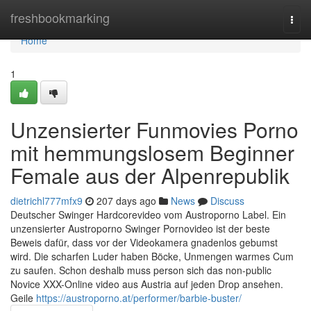
Home
freshbookmarking
Togg
navi
Home
1
Unzensierter Funmovies Porno
mit hemmungslosem Beginner
Female aus der Alpenrepublik
dietrichl777mfx9
207 days ago
News
Discuss
Deutscher Swinger Hardcorevideo vom Austroporno Label. Ein
unzensierter Austroporno Swinger Pornovideo ist der beste
Beweis dafür, dass vor der Videokamera gnadenlos gebumst
wird. Die scharfen Luder haben Böcke, Unmengen warmes Cum
zu saufen. Schon deshalb muss person sich das non-public
Novice XXX-Online video aus Austria auf jeden Drop ansehen.
Geile
https://austroporno.at/performer/barbie-buster/