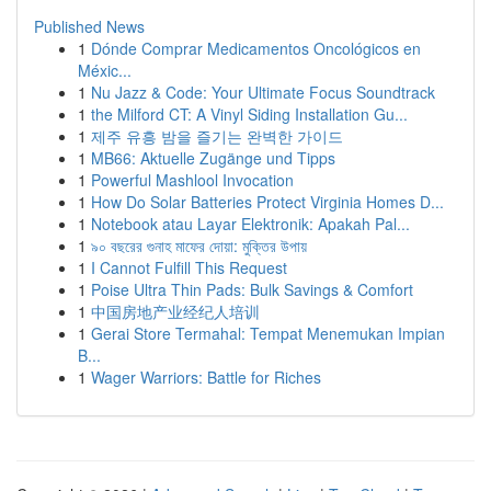
Published News
1
Dónde Comprar Medicamentos Oncológicos en
Méxic...
1
Nu Jazz & Code: Your Ultimate Focus Soundtrack
1
the Milford CT: A Vinyl Siding Installation Gu...
1
제주 유흥 밤을 즐기는 완벽한 가이드
1
MB66: Aktuelle Zugänge und Tipps
1
Powerful Mashlool Invocation
1
How Do Solar Batteries Protect Virginia Homes D...
1
Notebook atau Layar Elektronik: Apakah Pal...
1
৯০ বছরের গুনাহ মাফের দোয়া: মুক্তির উপায়
1
I Cannot Fulfill This Request
1
Poise Ultra Thin Pads: Bulk Savings & Comfort
1
中国房地产业经纪人培训
1
Gerai Store Termahal: Tempat Menemukan Impian
B...
1
Wager Warriors: Battle for Riches