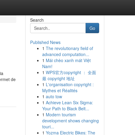
Search
Go
Published News
1
The revolutionary field of
advanced computation...
1
Mái chèo xanh mát Việt
Nam!
1
WPS官方copyright ： 全面
ia
最 copyright 地址
ermet de
1
L'organisation copyright :
Mythes et Réalités
1
auto tow
1
Achieve Lean Six Sigma:
Your Path to Black Belt...
1
Modern tourism
development shows changing
touri...
1
Yozma Electric Bikes: The