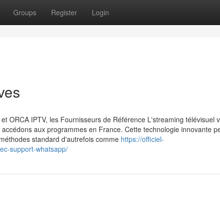
Groups
Register
Login
ives
V et ORCA IPTV, les Fournisseurs de Référence L'streaming télévisuel v
us accédons aux programmes en France. Cette technologie innovante p
es méthodes standard d'autrefois comme
https://officiel-
vec-support-whatsapp/