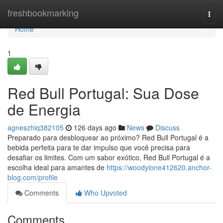
Home
freshbookmarking
Togg
navi
Home
1
Red Bull Portugal: Sua Dose
de Energia
agneszhiq382105
126 days ago
News
Discuss
Preparado para desbloquear ao próximo? Red Bull Portugal é a
bebida perfeita para te dar impulso que você precisa para
desafiar os limites. Com um sabor exótico, Red Bull Portugal é a
escolha ideal para amantes de
https://woodyione412620.anchor-
blog.com/profile
Comments
Who Upvoted
Comments