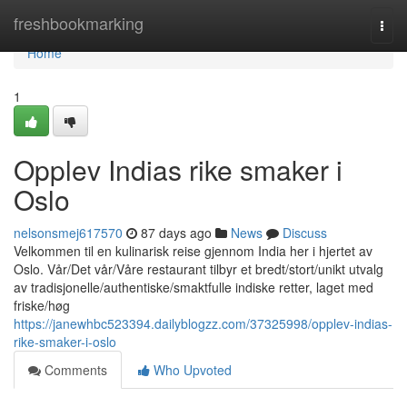
Home
freshbookmarking
Togg
navi
Home
1
Opplev Indias rike smaker i
Oslo
nelsonsmej617570
87 days ago
News
Discuss
Velkommen til en kulinarisk reise gjennom India her i hjertet av
Oslo. Vår/Det vår/Våre restaurant tilbyr et bredt/stort/unikt utvalg
av tradisjonelle/authentiske/smaktfulle indiske retter, laget med
friske/høg
https://janewhbc523394.dailyblogzz.com/37325998/opplev-indias-
rike-smaker-i-oslo
Comments
Who Upvoted