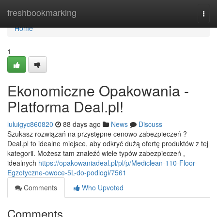
Home
freshbookmarking
Togg
navi
Home
1
Ekonomiczne Opakowania -
Platforma Deal.pl!
luluigyc860820
88 days ago
News
Discuss
Szukasz rozwiązań na przystępne cenowo zabezpieczeń ?
Deal.pl to idealne miejsce, aby odkryć dużą ofertę produktów z tej
kategorii. Możesz tam znaleźć wiele typów zabezpieczeń ,
idealnych
https://opakowaniadeal.pl/pl/p/Mediclean-110-Floor-
Egzotyczne-owoce-5L-do-podlogi/7561
Comments
Who Upvoted
Comments